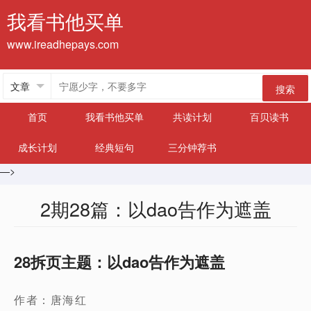
我看书他买单
www.ireadhepays.com
搜索
首页
我看书他买单
共读计划
百贝读书
成长计划
经典短句
三分钟荐书
—>
2期28篇：以dao告作为遮盖
28拆页主题：以dao告作为遮盖
作者：唐海红