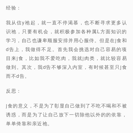
经验：
我从信y祂起，就一直不停渴慕，也不断寻求更多认
识祂，只要有机会，就积极参加各种属L方面知识的
学习，自己也谦卑顺服安排并用心服侍。但是在j食和
d告上，我做得不足。首先我会挑选对自己容易的项
目来j食，比如我不爱吃肉，我就j肉类，就比较容易
做到。其次，我d告不够深入内室，有时候甚至只j食
而不d告。
反思：
j食的意义，不是为了彰显自己做到了不吃不喝和不被
诱惑，而是为了让自己放下一切除他以外的的依靠，
单单倚靠和亲近祂。