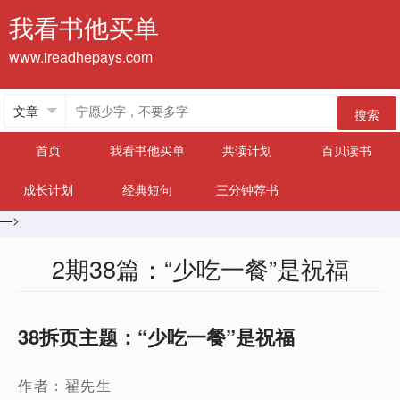
我看书他买单
www.ireadhepays.com
搜索
首页
我看书他买单
共读计划
百贝读书
成长计划
经典短句
三分钟荐书
—>
2期38篇：“少吃一餐”是祝福
38拆页主题：“少吃一餐”是祝福
作者：翟先生