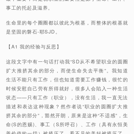
事工的托起及滋养。
生命里的每个圈圈都以彼此为根基，而整体的根基就
是坚固的磐石-耶SJD。
【A1 我的经验与反思】
这段文字中有一句话打动我“SD从不希望职业的圆圈
扩大推挤其余的部分，而使生命失去平衡”。我知道
生活不能只有工作，但也知道需要工作赚钱，很忙的
时候安慰自己劳有所得就好，很多人会陷入一种生活
状态——只有工作（职业），没有生活，我一直无法
描述和表达这种现象？然作者说“职业的圆圈扩大推
挤其余的部分”，豁然开朗，原来是这种“不适感”，生
命(S的恩赐)、事工（S所呼召）、工作（具有永恒美
善价值的一切）被挤压了，看不见的美好被挤压了，