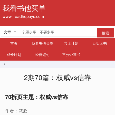
我看书他买单
www.ireadhepays.com
搜索
首页
我看书他买单
共读计划
百贝读书
成长计划
经典短句
三分钟荐书
—>
2期70篇：权威vs信靠
70拆页主题：权威vs信靠
作者：慧欣