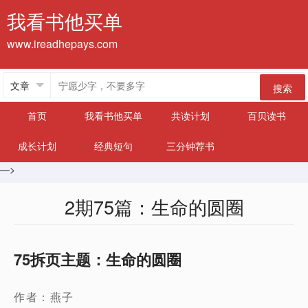
我看书他买单
www.ireadhepays.com
搜索
首页
我看书他买单
共读计划
百贝读书
成长计划
经典短句
三分钟荐书
—>
2期75篇：生命的圆圈
75拆页主题：生命的圆圈
作者：燕子