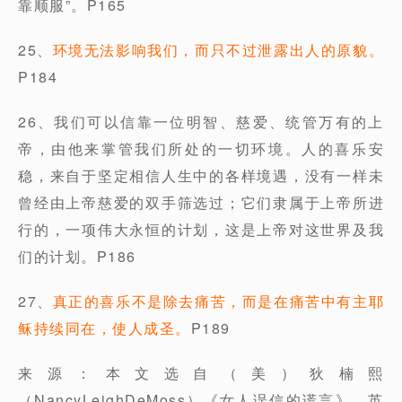
靠顺服”。P165
25、
环境无法影响我们，而只不过泄露出人的原貌。
P184
26、我们可以信靠一位明智、慈爱、统管万有的上
帝，由他来掌管我们所处的一切环境。人的喜乐安
稳，来自于坚定相信人生中的各样境遇，没有一样未
曾经由上帝慈爱的双手筛选过；它们隶属于上帝所进
行的，一项伟大永恒的计划，这是上帝对这世界及我
们的计划。P186
27、
真正的喜乐不是除去痛苦，而是在痛苦中有主耶
稣持续同在，使人成圣。
P189
来源：本文选自（美）狄楠熙
（NancyLeighDeMoss）《女人误信的谎言》，英