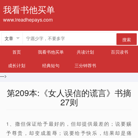
我看书他买单
www.ireadhepays.com
搜索
首页
我看书他买单
共读计划
百贝读书
成长计划
经典短句
三分钟荐书
—>
第209本:《女人误信的谎言》书摘
27则
1、撒但保证给予最好的，但却提供最差的；说要赐
予尊贵，却变成羞辱；说要给予快乐，结果却是痛