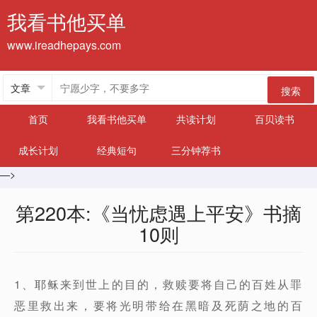
我看书他买单
www.ireadhepays.com
搜索
首页
我看书他买单
共读计划
百贝读书
成长计划
经典短句
三分钟荐书
—>
第220本:《当忧虑遇上平安》书摘
10则
1、耶稣来到世上的目的，救赎要将自己的百姓从罪
恶里救出来，要将光明带给在黑暗及死荫之地的百