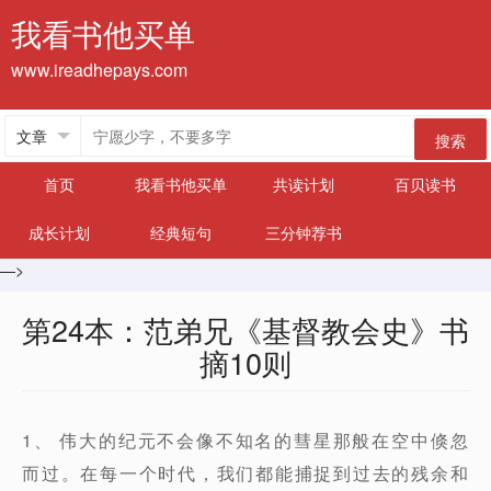
我看书他买单
www.ireadhepays.com
搜索
首页
我看书他买单
共读计划
百贝读书
成长计划
经典短句
三分钟荐书
—>
第24本：范弟兄《基督教会史》书
摘10则
1、 伟大的纪元不会像不知名的彗星那般在空中倏忽
而过。在每一个时代，我们都能捕捉到过去的残余和