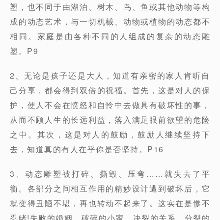
塑，也不同于由湖泊、树木、鸟、鱼或其他动物等构
成的动态艺术，与一切机械、动物或植物的动态都不
相同。家庭是由各种不同的人组成的复杂的动态雕
塑。P9
2、无论是孩子还是大人，知道有亲密的家人肯听自
己分享，都会得到双倍的祝福。首先，这是对人的保
护，使人不会在愤怒和自怜中去做具有破坏性的事，
从而不顾人生的长远利益，落入满足眼前欲望的危险
之中。其次，这是对人的鼓励，鼓励人继续坚持下
去，知道真的有人在乎你是否坚持。P16
3、动态雕塑被打碎、撕毁、压弯……就失去了平
衡。各部分之间相互作用的精妙设计遭到破坏后，它
就变得丑陋不堪，再也转动不起来了。这实在是惨不
忍睹!失败的婚姻、破碎的小家、决裂的关系、分裂的