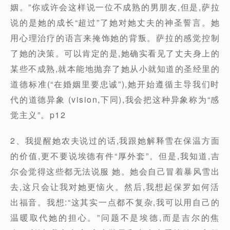
姻。”你或许会这样说一位不成熟的男朋友,但是,萨拉
说的是她的成长“超过”了她对她丈夫的神圣誓言。她
用心理治疗的语言来掩饰她的背叛。萨拉的感觉控制
了她的决策。可以肯定的是,她确实看见了丈夫身上的
某些不成熟,就本能地抛弃了她从小就知道的圣经里的
道德标准(“在婚姻里要忠诚”),她开始遵循主导我们时
代的道德异象 (vision,下同),我会把这种异象称为“感
觉主义”。p12
2、我提醒她农夫说过的话,我跟她解释雪在保温方面
的价值,更不要说埃德有件“厚外套”。但是,我知道,吉
尔会觉得这些都无法说服 她。她会自己冒着暴风雪出
去,这只会让我对她更恼火。然后,我想起保罗如何活
出福音。我想:“这其实一点都不复杂,我可以用自己的
温暖取代她的担心。”问题不是埃德,而是吉尔的焦