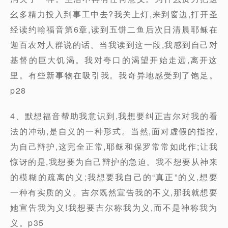
幺多精力投入到事工中去?我关上灯,来到窗边,打开圣
经读约翰福音第6章,读到五饼二鱼后次日清晨耶稣在
迦百农对人群说的话。当我读到这一段,我感到自己对
基督的巨大饥渴。我对夸口的渴望开始走远,离开这
里。有些新事物在吸引我。我奇异地感受到了饱足。
p28
4、默想福音帮助我意识到,我想要纠正吉尔对我的看
法的冲动,是自义的一种形式。当然,面对虚假的指控,
为自己辩护,这完全正常,耶稣和保罗常常如此作;让我
惊讶的是,我想要为自己辩护的急迫。我不想要从神来
的模糊的疏离的义;我想要我自己的“真正”的义,想要
一种有实质的义。吉尔既然宣告我的不义,那我就想要
她宣告我为义!我想要吉尔称我为义,而不是神称我为
义。p35