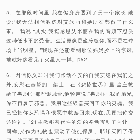
5、在那段时间里,我在健身房遇到了另一个家长,她
说:“我无法相信教练对艾米丽和她朋友都做了什幺
事。”我说:“其实,我挺感恩艾米丽在我的看顾下忍受
这种低水平的受苦。生活更像是坐冷板凳,而不是在球
场上当明星。”我现在还能看到那位妈妈脸上的惊讶,
她就好像看见了火星人一样。p52
6、因信称义却叫我们躁动不安的自我安稳在我们之
外,安慰在基督的十架上。在《悲惨世界》里,当主教
给了冉.阿让那些银烛台,他轻声说:“冉.阿让,我的弟兄,
你不再属于邪恶。我用这些银器买回了你的灵魂。我
已经把你从恐惧和恨恶中救赎回来,现在,我要把你交
还给神。”21主教那替代性的爱的举动震动了阿让。
同样,义作为礼物也震动了使徒保罗。耶稣买回了保