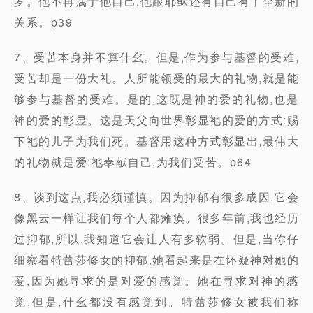
罗。他不再属于他自己,他跟耶稣还有自己有了全新的
关系。p39
7、受苦本身并不算什幺。但是,作为参与基督的受难,
受苦却是一份大礼。人所能领受的最大的礼物,就是能
够参与基督的受难。是的,这既是神的爱的礼物,也是
神的爱的彰显。这是天父向世界彰显祂的爱的方式:赐
下祂的儿子为我们死。基督用这种方式彰显出,最伟大
的礼物就是爱:祂奉献自己,为我们受苦。p64
8、谈到这点,我必须谨慎。因为抑郁有很多成因,它会
像黑云一样让我们每个人都瘫痪。很多年前,我也经历
过抑郁,所以,我知道它会让人有多软弱。但是,当你仔
细察看特蕾莎修女的抑郁,她看起来是在怀疑神对她的
爱,因为她寻求的是对爱的感觉。她在寻求对神的感
觉,但是,什幺都没有感觉到。特蕾莎修女被我们称