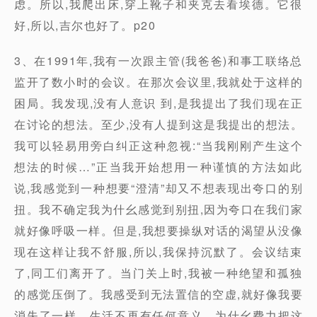
虑。所以,我爬出床,穿上靴子和夹克去看埃德。它很
好,所以,吉尔也好了。p20
3、在1991年,我有一次跟主管(我爸爸)和事工联络总
监开了数小时的会议。在那次会议里,我就处于这样的
困局。我发现,没有人意识 到,是我提出了我们现在正
在讨论的想法。至少,没有人提到这是我提出的想法。
我可以轻易用旁白纠正这种忽视:“当我刚刚产生这个
想法的时候…”正当我开始想用一种谨慎的方法如此
说,我感觉到一种想要“澄清”却又不想表现出夸口的别
扭。我不确定我为什幺感觉到别扭,因为夸口在我们家
就好像呼吸一样。但是,我想要操纵对话的渴望从没像
现在这样让我不舒服,所以,我保持沉默了。会议结束
了,同工们离开了。当门关上时,我被一种绝望和孤独
的感觉压倒了。我感受到无法置信的空虚,就好像我要
消失了一样。生活不再有任何意义。为什幺费力把这