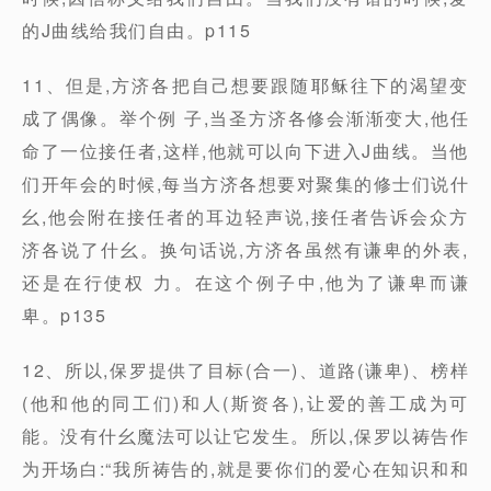
的J曲线给我们自由。p115
11、但是,方济各把自己想要跟随耶稣往下的渴望变
成了偶像。举个例 子,当圣方济各修会渐渐变大,他任
命了一位接任者,这样,他就可以向下进入J曲线。当他
们开年会的时候,每当方济各想要对聚集的修士们说什
幺,他会附在接任者的耳边轻声说,接任者告诉会众方
济各说了什幺。换句话说,方济各虽然有谦卑的外表,
还是在行使权 力。在这个例子中,他为了谦卑而谦
卑。p135
12、所以,保罗提供了目标(合一)、道路(谦卑)、榜样
(他和他的同工们)和人(斯资各),让爱的善工成为可
能。没有什幺魔法可以让它发生。所以,保罗以祷告作
为开场白:“我所祷告的,就是要你们的爱心在知识和和