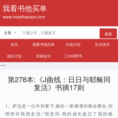
我看书他买单
www.ireadhepays.com
搜索
首页
我看书他买单
共读计划
百贝读书
成长计划
经典短句
三分钟荐书
—>
第278本:《J曲线：日日与耶稣同
复活》书摘17则
1、萨拉是一位年轻妻子,她在一家健康的教会聚会,却
悄悄对我朋友说:“我觉得,我的成长超过了我的婚