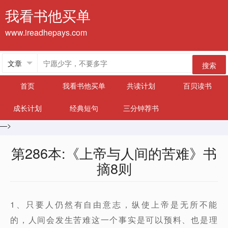
我看书他买单
www.ireadhepays.com
搜索
首页
我看书他买单
共读计划
百贝读书
成长计划
经典短句
三分钟荐书
—>
第286本:《上帝与人间的苦难》书
摘8则
1、只要人仍然有自由意志，纵使上帝是无所不能
的，人间会发生苦难这一个事实是可以预料、也是理