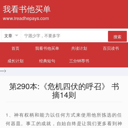
我看书他买单
www.ireadhepays.com
搜索
首页
我看书他买单
共读计划
百贝读书
成长计划
经典短句
三分钟荐书
—>
第290本:《危机四伏的呼召》 书
摘14则
1、神有权柄和能力以任何方式来使用他所拣选的任
何器皿。事工的成就，自始自终是让我们更多看到神