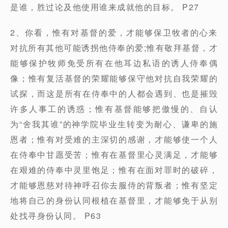
是谁，胜过论及他使用谁来成就他的目标。 P27
2、你看，惟有对基督的爱，才能够保卫牧者的心来
对抗所有其他可能诱拐他侍奉的爱;惟有敬拜基督，才
能够保护牧师免受所有在他耳边私语的诱人侍奉偶
像；惟有复活基督的荣耀能够保守他对抗自我荣耀的
试探，而这是所有在侍奉中的人都会遇到、也是摧毁
许多人事工的诱惑；惟有基督能够把傲慢的、自认
为“舍我其谁”的神学院毕业生转变为耐心、谦卑的施
恩者；惟有对受难的主深切的感谢，才能够使一个人
在侍奉中甘愿受苦；惟有在基督里心灵满足，才能够
在艰难的侍奉中灵里饱足；惟有在面对罪时的破碎，
才能够恩慈对待神呼召你去服侍的背叛者；惟有坚定
地将自己的身份认同根植在基督里，才能够免于从别
处找寻身份认同。 P63