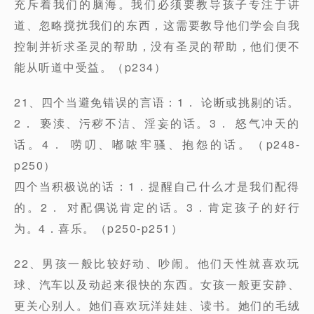
充斥着我们的脑海。我们必须要教导孩子专注于讲
道、忽略搅扰我们的东西，这需要教导他们学会自我
控制并祈求圣灵的帮助，没有圣灵的帮助，他们便不
能从听道中受益。（p234）
21、四个当避免错误的言语：1． 论断或挑剔的话。
2． 亵渎、污秽不洁、淫妄的话。3． 怒气冲天的
话。4． 唠叨、嘟哝牢骚、抱怨的话。（p248-
p250）
四个当积极说的话：1．提醒自己什么才是我们配得
的。2． 对配偶说肯定的话。3．肯定孩子的好行
为。4．喜乐。（p250-p251）
22、男孩一般比较好动、吵闹。他们天性就喜欢玩
球、汽车以及动起来很快的东西。女孩一般更安静、
更关心别人。她们喜欢玩洋娃娃、读书。她们的毛绒