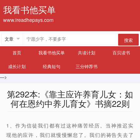
我看书他买单
www.ireadhepays.com
搜索
首页
我看书他买单
共读计划
百贝读书
成长计划
经典短句
三分钟荐书
—>
第292本:《靠主应许养育儿女：如
何在恩约中养儿育女》书摘22则
1、作为信徒我们都有过这种痛苦经历。当神推迟实
现他的应许，我们就慢慢懈怠了。我们的祷告失去了