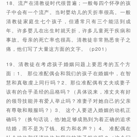
18、流产在清教徒时代很普遍；一般每四个怀孕的孩
子中会有一个流产。当时婴幼儿的夭折率很高。一般
清教徒家庭生七个孩子，但通常只有三个能活到成
年。许多婴儿在出生时就夭折，许多儿童死于疾病和
事故。母亲的死亡率也很高。清教徒非常熟悉丧子之
痛，他们写了大量这方面的文字。（p201）
19、清教徒在考虑孩子婚姻问题上要思考的五个方
面：1、 那位准配偶会和我们的孩子在婚姻中，在智
慧和真敬虔上同行吗？2、那位准配偶有丈夫或妻子
该有的合乎圣经的品格吗？（具体说来，准丈夫有好
的领导技能并有爱人举止吗？准妻子对她自己的父亲
有尊敬和顺服吗？）3、 这个人要进入婚姻的动机正
确吗？（换句话说，他/她足够成熟到为着正确的追求
结婚，而不是为了钱、权力和名声？）4、 准配偶在