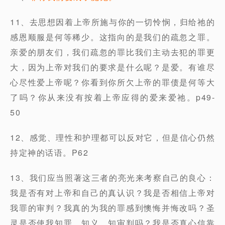
11、去思想因着上帝所施与你的一切怜悯，归给祂的
感恩顺服是何等稀少。这指向的是我们的疏忽之罪。
亲爱的朋友们，我们疏忽的罪比我们主动去犯的罪更
大，因为上帝对我们的要求是什么呢？是爱。有谁尽
心尽性爱上帝呢？你看到你所欠上帝的罪债是何等大
了吗？你从来没有按着上帝应得的爱来爱祂。p49-
50
12、感觉、理性和护理都可以反对它，但是信心仍然
持定神的话语。P62
13、我们应当照著这三者的亮光来考察自己的良心：
我是否有对上帝和自己的真认识？我是否相信上帝对
我罪的审判？我真的为我的罪感到懊悔并悔改吗？圣
灵是否使我知罪、知义、知审判吗？我是否真心信靠