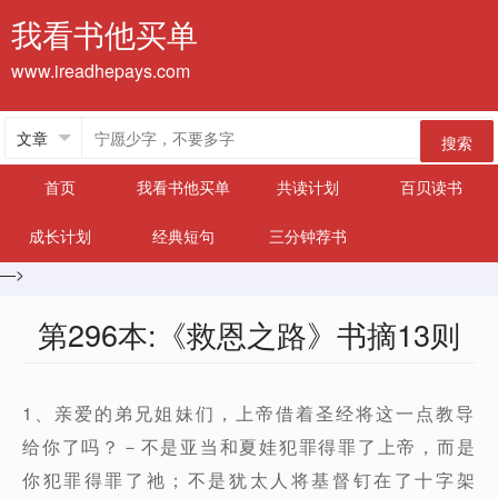
我看书他买单
www.ireadhepays.com
搜索
首页
我看书他买单
共读计划
百贝读书
成长计划
经典短句
三分钟荐书
—>
第296本:《救恩之路》书摘13则
1、亲爱的弟兄姐妹们，上帝借着圣经将这一点教导
给你了吗？－不是亚当和夏娃犯罪得罪了上帝，而是
你犯罪得罪了祂；不是犹太人将基督钉在了十字架