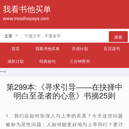
我看书他买单
www.ireadhepays.com
搜索
首页
我看书他买单
共读计划
百贝读书
成长计划
经典短句
三分钟荐书
—>
第299本:《寻求引导——在抉择中
明白至圣者的心意》书摘25则
1、我们应如何加深人与上帝的关系？今天这些问题
被称为灵性问题：人如何能更好地与上帝同行？更讨