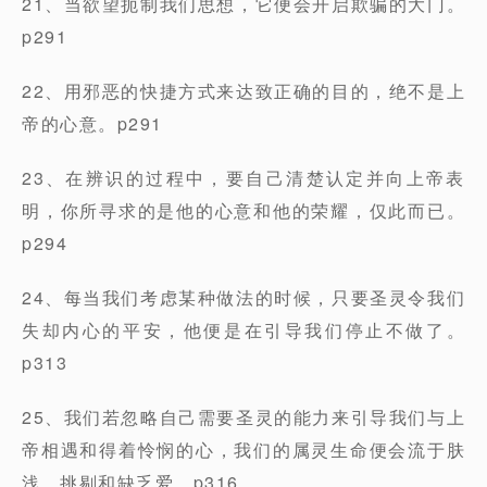
21、当欲望扼制我们思想，它便会开启欺骗的大门。
p291
22、用邪恶的快捷方式来达致正确的目的，绝不是上
帝的心意。p291
23、在辨识的过程中，要自己清楚认定并向上帝表
明，你所寻求的是他的心意和他的荣耀，仅此而已。
p294
24、每当我们考虑某种做法的时候，只要圣灵令我们
失却内心的平安，他便是在引导我们停止不做了。
p313
25、我们若忽略自己需要圣灵的能力来引导我们与上
帝相遇和得着怜悯的心，我们的属灵生命便会流于肤
浅、挑剔和缺乏爱。p316