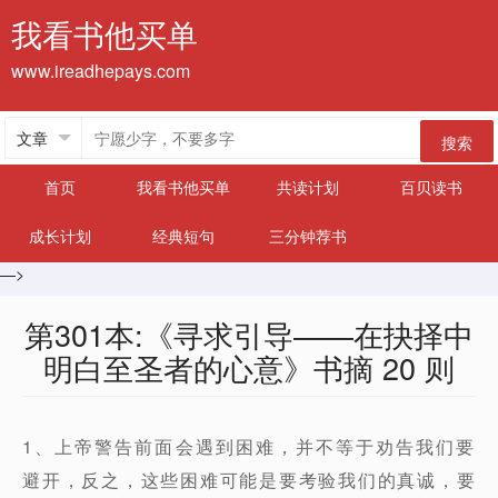
我看书他买单
www.ireadhepays.com
搜索
首页
我看书他买单
共读计划
百贝读书
成长计划
经典短句
三分钟荐书
—>
第301本:《寻求引导——在抉择中
明白至圣者的心意》书摘 20 则
1、上帝警告前面会遇到困难，并不等于劝告我们要
避开，反之，这些困难可能是要考验我们的真诚，要