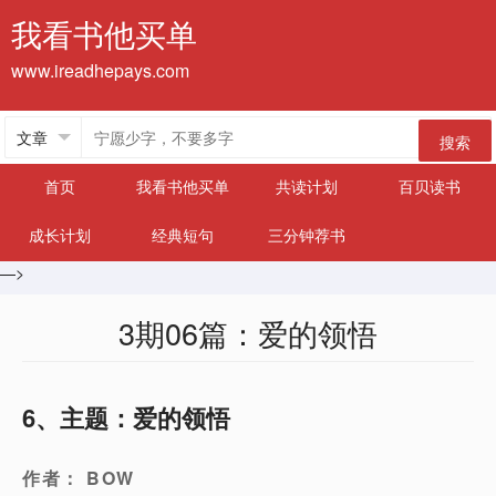
我看书他买单
www.ireadhepays.com
搜索
首页
我看书他买单
共读计划
百贝读书
成长计划
经典短句
三分钟荐书
—>
3期06篇：爱的领悟
6、主题：爱的领悟
作者： BOW