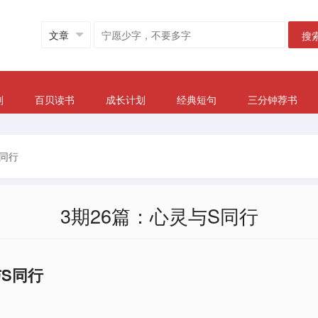
搜
划
百贝读书
成长计划
经典短句
三分钟荐书
S同行
3期26篇：心灵与S同行
与S同行