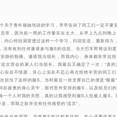
个关于青年领袖培训的学习，早早告诉了同工们一定不要
人员等，因为前一周的工作量实在太大，从早上九点到晚上
，内心特别渴望透过这样一个学习，归回安息，重新得力
，没有收到任何邀请参与服S的信息。当大巴车即将达到
家安静的熟睡。邀请我当组长，而我内心、身体都非常抗拒
与这次营会的家人们当组长。我最后又确定了一次：“真的
”。内心实在不情愿，良心上实在不忍心再次拒绝辛苦的同工
次担当了这样的服S。当时最后一丝支撑自己的便是“顺服
如何在疲惫的身心灵中，面对意外安排的服S，以及组员们
每一个人对我的关照，真的让我感受到服S人也被人服S。
传送，而我之前并没有任何感受的“流言”。
在外在的原因，虽然服S的过程有抗拒，良心还要依靠S