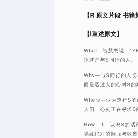
【R 原文片段 书籍第 
【I重述原文】
What—智慧书说：
这就是与S同行的人。
Why—与S同行的人
而是透过人的心对S的
Where—认为遵行
人们；心灵正在寻求S
How：1：认识S的
操练绝对的顺服与敬畏