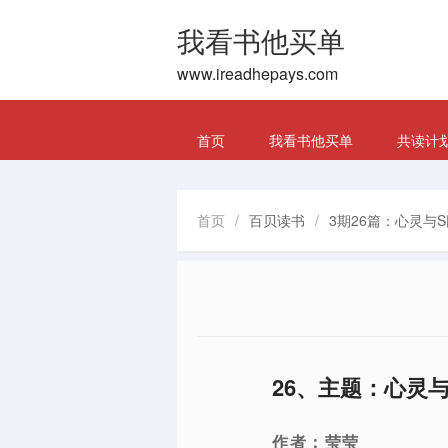
我看书他买单
www.ireadhepays.com
首页
我看书他买单
共读计
首页
/
百贝读书
/
3期26篇：心灵与
26、主题：心灵
作者：莹莹