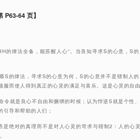
P63-64 页】
“YHH的律法全备，能苏醒人心”。当良知寻求S的心意，S
切慕S的律法，寻求S的心意为何，S的心意并不是辖制人
顺服而使人得到真正的心灵的满足与喜乐。这是心灵的自
S的命令就是良心不自由和捆绑的时候；认为悖逆S就是个性
的引导和帮助的人们；
话语是绝对的真理而不是对人心灵的苛求与辖制2：人的心
。