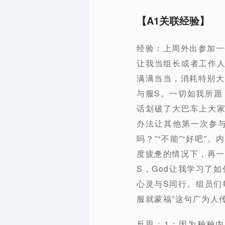
【A1关联经验】
经验：上周外出参加一
让我当组长或者工作
满满当当，消耗特别大
与服S。一切如我所愿
话划破了大巴车上大
办法让其他第一次参
吗？”“不能”“好吧
度疲惫的情况下，再一
S，God让我学习了
心灵与S同行。组员们
服就蒙福”这句广为人
反思：1：因为种种内