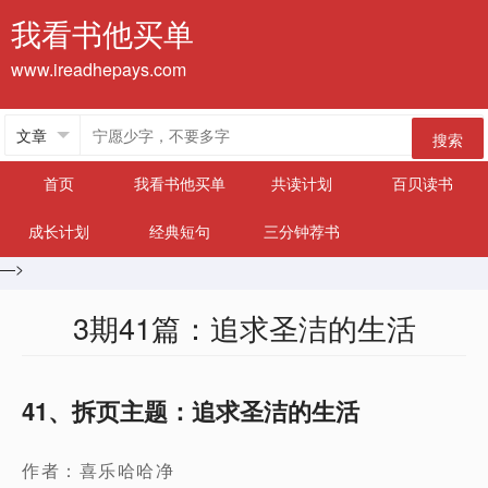
我看书他买单
www.ireadhepays.com
搜索
首页
我看书他买单
共读计划
百贝读书
成长计划
经典短句
三分钟荐书
—>
3期41篇：追求圣洁的生活
41、拆页主题：追求圣洁的生活
作者：
喜乐哈哈净