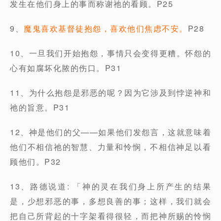
发生在他们身上的事而称谢祂的看顾。P25
9、
魔鬼喜欢基督徒抱怨，喜欢他们焦虑不安。
P28
10、一旦我们开始抱怨，事情只会变得更糟。怀怨的
心有如腐坏化脓的伤口。P31
11、为什么抱怨是邪恶的呢？因为它涉及到悖逆神和
祂的旨意。P31
12、神是他们的父——如果他们发怨言，这就意味着
他们不相信祂的智慧、力量和怜悯，不相信神足以看
顾他们。P32
13、路德说道: 「神的灵在我们身上所产生的结果
是，少想邪恶的事，多想良善的事；这样，我们就会
把自己所背起的十字架看得很轻，而把神所赐的怜悯