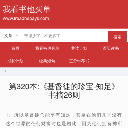
我看书他买单
www.ireadhepays.com
搜索
首页
我看书他买单
共读计划
百贝读书
成长计划
经典短句
三分钟荐书
—>
第320本:《基督徒的珍宝-知足》
书摘26则
1、所以基督徒总能享有知足，甚至在他们几乎没有
这个世界的任何财富时也是如此，因为他们拥有神所