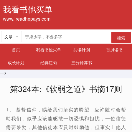
我看书他买单
www.ireadhepays.com
搜索
首页
我看书他买单
共读计划
百贝读书
成长计划
经典短句
三分钟荐书
—>
第324本:《软弱之道》书摘17则
1、 基督信仰，赐给我们坚实的盼望，应许随时会帮
助我们，似乎应该能驱散一切恐惧和担忧，一位信徒
需要鼓励，其他信徒本应及时鼓励他，但事实上他人