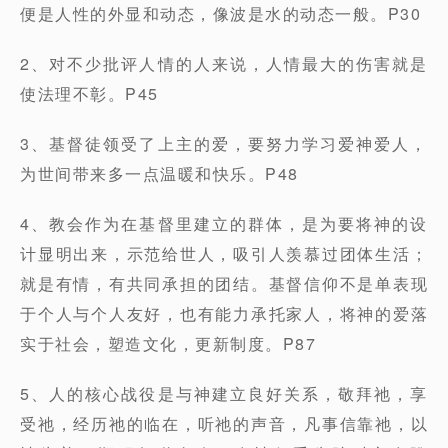
便是人性的外显和动态，像波是水的动态一般。P30
2、对不少批评人情的人来说，人情最大的伤害就是
使法理不彰。P45
3、基督徒领受了上主的爱，要努力学习爱神爱人，
为世间带来多一点温暖和快乐。P48
4、教会作为在基督里建立的群体，是为要将神的设
计显明出来，示范给世人，吸引人羡慕过团体生活；
就是有情，有共同承担的团结。基督信仰不是单表现
于个人与个人友好，也有能力承托家人，将神的爱落
实于社会，塑造文化，更新制度。P87
5、人的核心战役是与神建立良好关系，敬拜祂，享
受祂，经历祂的临在，听祂的声音，凡事信靠祂，以