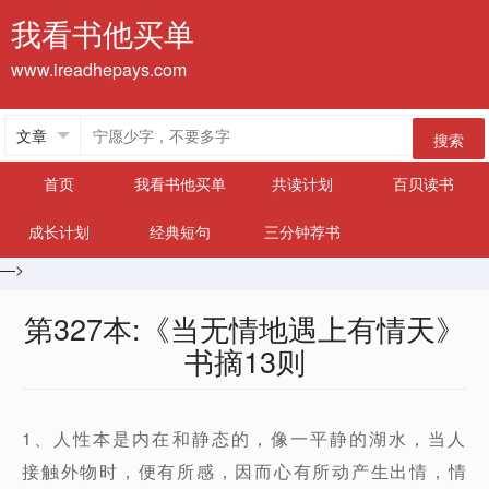
我看书他买单
www.ireadhepays.com
搜索
首页
我看书他买单
共读计划
百贝读书
成长计划
经典短句
三分钟荐书
—>
第327本:《当无情地遇上有情天》
书摘13则
1、人性本是内在和静态的，像一平静的湖水，当人
接触外物时，便有所感，因而心有所动产生出情，情