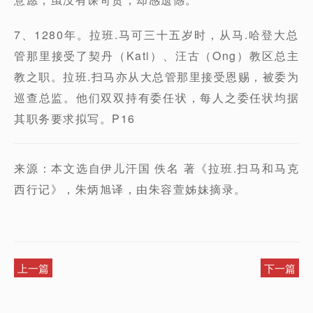
7、1280年。拉班.马可三十五岁时，从马.哈登大总
管那里接受了契丹（Kati）、汪古（Ong）教区总主
教之职。拉班.扫马亦从大总管那里接受恩赐，被委为
巡查总监。他们双双持有委任状，每人之委任状均据
其职务要求拟写。P16
来源：本文选自伊儿汗国 佚名 著《拉班.扫马和马克
西行记》，朱炳旭译，由朱容萱姊妹摘录。
上一篇
下一篇