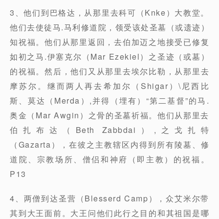
3、他们到巴格达，从那里去科可（Knke）大教堂。
他们去使徒马.马利修道院，领受该处圣墓（或遗迹）
知祝福。他们从那里返回，去伯加迈之地接受已修复
如初之马.伊塞克尔（Mar Ezekiel）之圣迹（或墓）
的祝福。然后，他们又从那里去埃尔比勒，从那里去
摩苏尔。继而两人再去希加尔（Shigar）\尼西比
斯、莫达（Merda）,并得（埋有）“第二基督”的马.
奥金（Mar Awgin）之骨的圣墓祈福。他们从那里去
伯扎布达（Beth Zabbdai）,之戈扎特
（Gazarta），在彼之主教辖区内得到所有陵墓、修
道院、宗教场所、僧侣和神府（即主教）的祝福。
P13
4、两僧到达圣营（Blesserd Camp），众艾米尔带
其到大王面前。大王问他们此行之目的和其祖国是哪