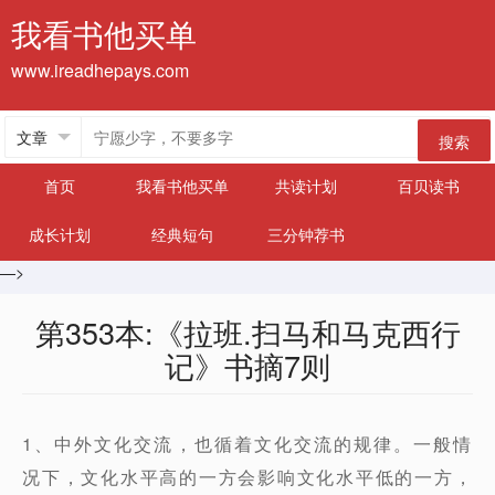
我看书他买单
www.ireadhepays.com
搜索
首页
我看书他买单
共读计划
百贝读书
成长计划
经典短句
三分钟荐书
—>
第353本:《拉班.扫马和马克西行
记》书摘7则
1、中外文化交流，也循着文化交流的规律。一般情
况下，文化水平高的一方会影响文化水平低的一方，