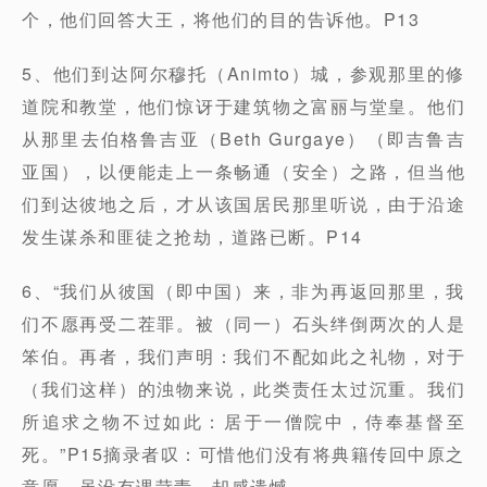
个，他们回答大王，将他们的目的告诉他。P13
5、他们到达阿尔穆托（Animto）城，参观那里的修
道院和教堂，他们惊讶于建筑物之富丽与堂皇。他们
从那里去伯格鲁吉亚（Beth Gurgaye）（即吉鲁吉
亚国），以便能走上一条畅通（安全）之路，但当他
们到达彼地之后，才从该国居民那里听说，由于沿途
发生谋杀和匪徒之抢劫，道路已断。P14
6、“我们从彼国（即中国）来，非为再返回那里，我
们不愿再受二茬罪。被（同一）石头绊倒两次的人是
笨伯。再者，我们声明：我们不配如此之礼物，对于
（我们这样）的浊物来说，此类责任太过沉重。我们
所追求之物不过如此：居于一僧院中，侍奉基督至
死。”P15摘录者叹：可惜他们没有将典籍传回中原之
意愿，虽没有课苛责，却感遗憾。