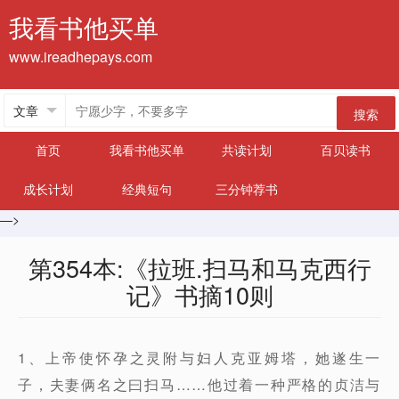
我看书他买单
www.ireadhepays.com
搜索
首页
我看书他买单
共读计划
百贝读书
成长计划
经典短句
三分钟荐书
—>
第354本:《拉班.扫马和马克西行
记》书摘10则
1、上帝使怀孕之灵附与妇人克亚姆塔，她遂生一
子，夫妻俩名之曰扫马……他过着一种严格的贞洁与