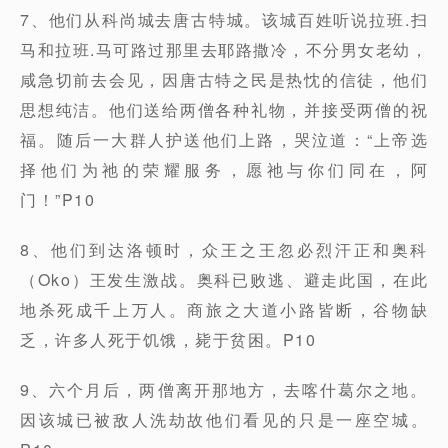
7、他们从科尚城去唐古特城。该城百姓听说拉班.扫
马和拉班.马可路过那里去耶路撒冷，不分男女老幼，
咸急切前去会见，因唐古特之民是热忱的信徒，他们
思想纯洁。他们送给两僧各种礼物，并接受两僧的祝
福。随后一大群人护送他们上路，哭泣道：“上帝选
择他们为祂的荣耀服务，愿祂与你们同在，阿
门！”P10
8、他们到达洛顿时，众王之王忽必烈汗正和奥科
（Oko）王发生激战。奥科已败逃、避走此国，在此
地杀死成千上万人。商旅之大道小路皆断，谷物缺
乏，许多人死于饥饿，毙于贫困。P10
9、六个月后，两僧离开那地方，去喀什葛尔之地。
因该城已被敌人洗劫故他们看见的只是一座空城。