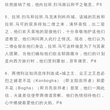
欣然接纳了他，他向拉班.扫马致以和平之敬意。P5
5、拉班.扫马和拉班.马克来到科尚城。该城的百姓和
拉班.马可的双亲得知二僧之来，满怀喜悦，出二迎
之，他们欢天喜地的迎接他们，十分恭敬地护送他们
进教堂。他们询问两人此行之情况。现在，他们认为
二僧会留在他们身边，拉班.马可这样做是为了与其家
人团聚。当他们确知他们欲去耶路撒冷，他们的计划
是向西方旅行时，他们受到重创，异常痛苦。P8
6、两僧到达知消息传到改成=城之主、众王之王忽必
烈之婿君不花（Konbogha）（即太阳崇拜者）和爱
不花（Bogha）（即月亮崇拜者）那里，他们一闻此
信，火速差信使带两僧道营帐。他们热情招待他们，
心中燃烧着爱他们的火焰。P8