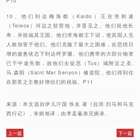
P10
10、他们到达梅海都（Kaido）王在答刺速
（Teleos）河边之驻营地，并晋见之。他们祝他长
寿，并祝福其王国。他们求海都王下诏，使其国人无
人敢加害于他们。他们克服了最大之困难，在恐惧日
增的疲惫状态下到达呼罗珊。他们携带的大部分物资
已于中途失散，故他们去徒思（Tus）城附近之圣.
马.森阳（Saint Mar Senyon）修道院，他们得到住
在那里之主教好僧侣们的祝福。P11
来源：本文选自伊儿汗国 佚名 著《拉班.扫马和马克
西行记》，朱炳旭译，由李孟羲弟兄摘录。
上一篇
下一篇