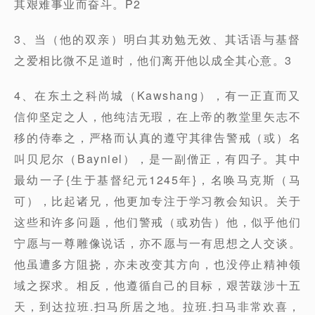
其艰难事业而奋斗。P2
3、当（他的双亲）明白其劝勉无效、其话语与基督
之爱相比微不足道时，他们离开他以成全其心意。3
4、在东土之科尚城（Kawshang），有一正直而又
信仰坚定之人，他纯洁无瑕，在上帝的教堂里矢志不
移的侍奉之，严格而认真的遵守其律告警戒（或）名
叫贝尼尔（Bayniel），是一副僧正，有四子。其中
最幼一子{生于基督纪元1245年}，名唤马克斯（马
可），比起诸兄，他更加专注于学习教会知识。关于
这些和许多问题，他们警戒（或劝告）他，似乎他们
宁愿与一尊雕像说话，亦不愿与一有思想之人交谈。
他虽遭多方阻挠，亦未改变其方向，也没停止精神领
域之探求。相反，他遵循自己的目标，艰苦跋涉十五
天，到达拉班.扫马所居之地。拉班.扫马非常欢喜，