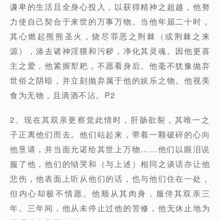
谦卑的生活且全身心投入，以获得精神之超越，他努
力使自己契合于来世的万事万物。当他年届二十时，
其心燃起熊熊圣火，烧尽罪恶之荆棘（或荆棘之来
源），涤去诸神淫猥和污秽，净化其灵魂。因他更喜
主之爱，他紧握犁耙，不愿看身后。他毫不犹豫抛弃
世俗之阴暗，并立刻抛弃属于他的娱乐之物。他视美
食为无物，且滴酒不沾。P2
2、现在其双亲更察觉此情时，肝肠欲裂，其唯一之
子正离他们而去。他们站起来，带着一颗破碎的心向
他垦请，并当面允诺给其世上万物……他们以眼泪说
服了他，他们的恸哭和（与上述）相同之谈话亦让他
悲伤，他表面上听从他们的话，也与他们住在一处，
但内心却极不情愿。他顺从其肉身，服侍其双亲三
年。三年间，他从未停止过他的苦修，他无休止地为