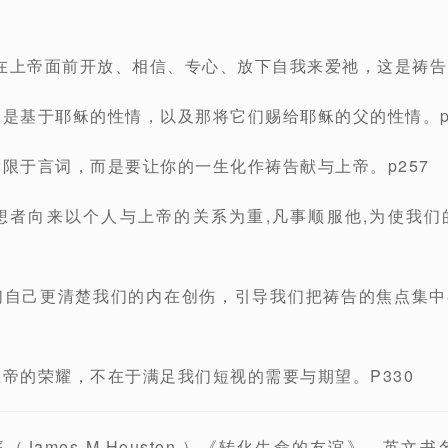
在上帝面前开放、相信、专心、放下自我来爱祂，这是祷告的
，是基于耶稣的性情，以及那将它们赐给耶稣的父的性情。p
只限于言词，而是要让你的一生化作祷告献与上帝。p257
想者向来以个人与上帝的关系为重,凡事顺服他,为使我
们自己更清楚我们的内在创伤，引导我们把祷告的焦点集
上帝的荣耀，不在于满足我们短视的需要与期望。P330
ames M.Houston ）《转化生命的友谊》，英文书名《The