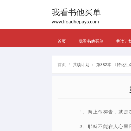
我看书他买单
www.ireadhepays.com
首页
我看书他买单
共读计
首页
/
共读计划
/
第382本:《转化
1、向上帝祷告，就是
2、耶稣不能在人心里