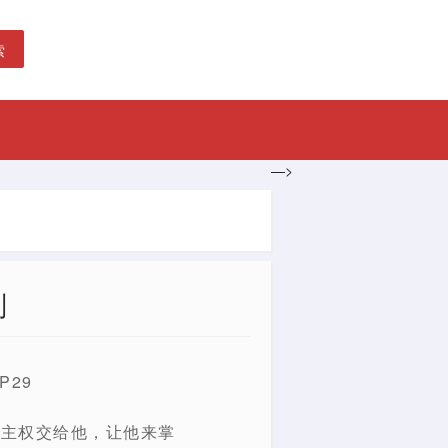
索
—>
则
29
生主权交给他，让他来掌