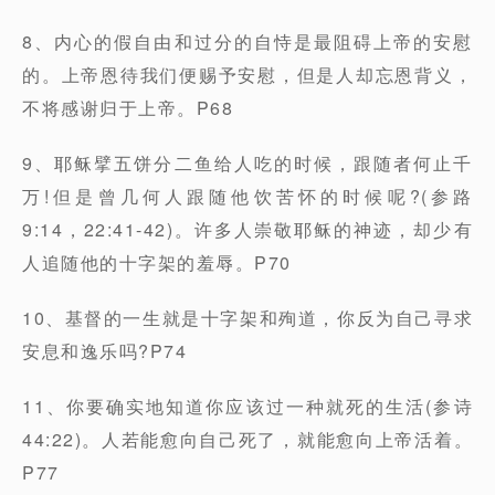
8、内心的假自由和过分的自恃是最阻碍上帝的安慰
的。上帝恩待我们便赐予安慰，但是人却忘恩背义，
不将感谢归于上帝。P68
9、耶稣擘五饼分二鱼给人吃的时候，跟随者何止千
万!但是曾几何人跟随他饮苦怀的时候呢?(参路
9:14，22:41-42)。许多人崇敬耶稣的神迹，却少有
人追随他的十字架的羞辱。P70
10、基督的一生就是十字架和殉道，你反为自己寻求
安息和逸乐吗?P74
11、你要确实地知道你应该过一种就死的生活(参诗
44:22)。人若能愈向自己死了，就能愈向上帝活着。
P77