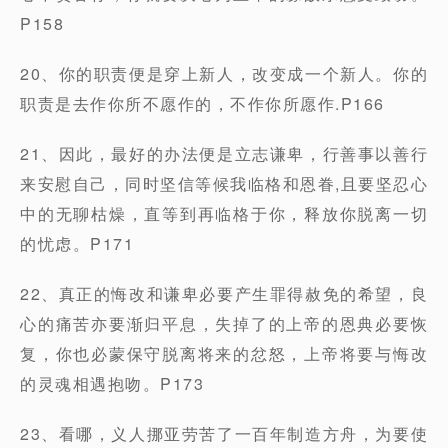
P158
20、你的职责便是穿上新人，改变成一个新人。你的
职责是去作你所不愿作的，不作你所愿作.P166
21、因此，最好的办法便是立志谦卑，行善事以善行
来安慰自己，同时坚信等候我临格和恩眷,且要坚忍心
中的无聊枯燥，直等到再临格于你，释放你脱离一切
的忧虑。P171
22、真正的悔改和谦卑必要产生罪得赦免的希望，良
心的痛苦亦要渐归平息，失掉了的上帝的恩典必要恢
复，你也必蒙保守脱离将来的忿怒，上帝将要与悔改
的灵魂相遇抱吻。P173
23、看哪，义人挪亚劳苦了一百年制造方舟，为要使