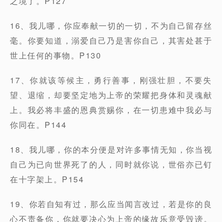
之境了。P127
16、我儿哪，你应奉献一切的一切，不为自己留存丝
毫。你要知道，溺爱自己乃是害你自己，其害处甚于
世上任何的事物。P130
17、你就该等候主，勇行善事，刚强壮胆，不要失
望、退缩，却要坚定地为上帝的荣耀把身体和灵魂献
上。我必将丰盛的恩典赏赐你，在一切患难中我必与
你同在。P144
18、我儿哪，你的本分便是对许多事情无知，你当视
自己为已向世界死了的人，同时就你说，世俗亦已钉
在十字架上。P154
19、你若自知有过，那么应当闻言改过，若是你的良
心不责备你，你就要决心为上帝的缘故乐意受毁谤。