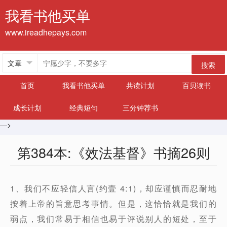
我看书他买单
www.ireadhepays.com
搜索
首页
我看书他买单
共读计划
百贝读书
成长计划
经典短句
三分钟荐书
—>
第384本:《效法基督》书摘26则
1、我们不应轻信人言(约壹 4:1)，却应谨慎而忍耐地
按着上帝的旨意思考事情。但是，这恰恰就是我们的
弱点，我们常易于相信也易于评说别人的短处，至于