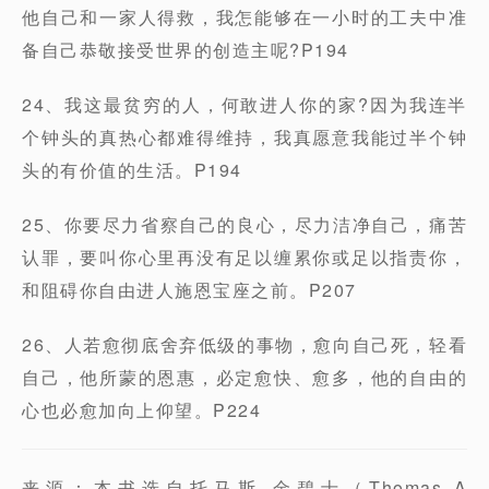
他自己和一家人得救，我怎能够在一小时的工夫中准
备自己恭敬接受世界的创造主呢?P194
24、我这最贫穷的人，何敢进人你的家?因为我连半
个钟头的真热心都难得维持，我真愿意我能过半个钟
头的有价值的生活。P194
25、你要尽力省察自己的良心，尽力洁净自己，痛苦
认罪，要叫你心里再没有足以缠累你或足以指责你，
和阻碍你自由进人施恩宝座之前。P207
26、人若愈彻底舍弃低级的事物，愈向自己死，轻看
自己，他所蒙的恩惠，必定愈快、愈多，他的自由的
心也必愈加向上仰望。P224
来源：本书选自托马斯.金碧士（Thomas A