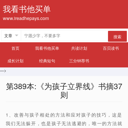
我看书他买单
www.ireadhepays.com
搜索
首页
我看书他买单
共读计划
百贝读书
成长计划
经典短句
三分钟荐书
—>
第389本:《为孩子立界线》书摘37
则
1、改善与孩子相处的方法和应对孩子的技巧，这是
我们无法躲开，也是孩子无法逃避的，唯一的方法就