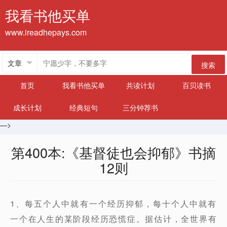
我看书他买单
www.ireadhepays.com
搜索
首页
我看书他买单
共读计划
百贝读书
成长计划
经典短句
三分钟荐书
—>
第400本:《基督徒也会抑郁》书摘
12则
1、每五个人中就有一个经历抑郁，每十个人中就有
一个在人生的某阶段经历恐慌症。据估计，全世界有