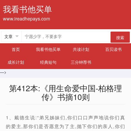
我看书他买单
www.ireadhepays.com
搜索
首页
我看书他买单
共读计划
百贝读书
成长计划
经典短句
三分钟荐书
—>
第412本:《用生命爱中国-柏格理
传》书摘10则
1、戴德生说:“弟兄姊妹们,你们口口声声地说你们真
的爱主,那你们是否愿意为了主,抛下你们的亲人,你们