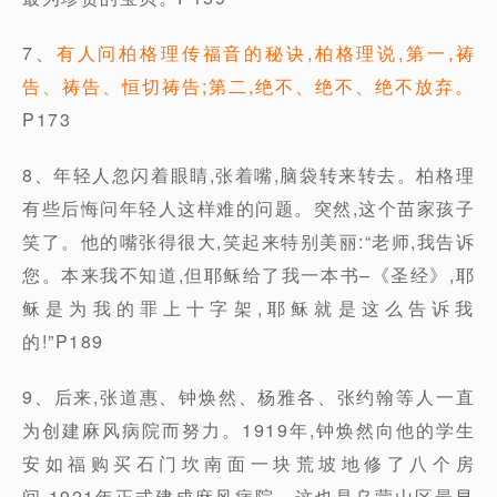
7、
有人问柏格理传福音的秘诀,柏格理说,第一,祷
告、祷告、恒切祷告;第二,绝不、绝不、绝不放弃。
P173
8、年轻人忽闪着眼睛,张着嘴,脑袋转来转去。柏格理
有些后悔问年轻人这样难的问题。突然,这个苗家孩子
笑了。他的嘴张得很大,笑起来特别美丽:“老师,我告诉
您。本来我不知道,但耶稣给了我一本书–《圣经》,耶
稣是为我的罪上十字架,耶稣就是这么告诉我
的!”P189
9、后来,张道惠、钟焕然、杨雅各、张约翰等人一直
为创建麻风病院而努力。1919年,钟焕然向他的学生
安如福购买石门坎南面一块荒坡地修了八个房
间,1921年正式建成麻风病院。这也是乌蒙山区最早