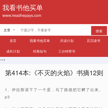
我看书他买单
www.ireadhepays.com
搜索
首页
我看书他买单
共读计划
百贝读书
成长计划
经典短句
三分钟荐书
—>
第414本:《不灭的火焰》书摘12则
1、伊拉斯谟下了一个蛋，马丁路德把它孵了出来。
p3