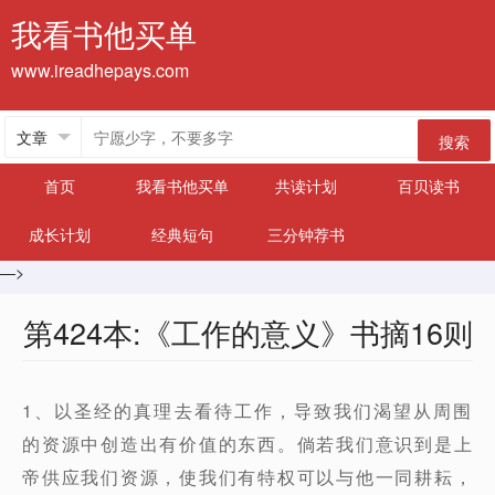
我看书他买单
www.ireadhepays.com
搜索
首页
我看书他买单
共读计划
百贝读书
成长计划
经典短句
三分钟荐书
—>
第424本:《工作的意义》书摘16则
1、以圣经的真理去看待工作，导致我们渴望从周围
的资源中创造出有价值的东西。倘若我们意识到是上
帝供应我们资源，使我们有特权可以与他一同耕耘，