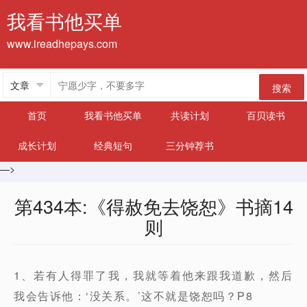
我看书他买单
www.ireadhepays.com
搜索
首页
我看书他买单
共读计划
百贝读书
成长计划
经典短句
三分钟荐书
—>
第434本:《得赦免去饶恕》书摘14
则
1、若有人得罪了我，我就等着他来跟我道歉，然后
我会告诉他：‘没关系。’这不就是饶恕吗？P8