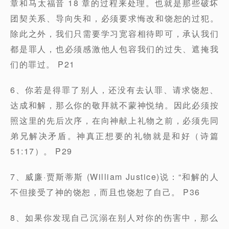
章和马太福音 18 章的过程来处理。也就是那些破坏
团契关系、导向失和，必须要求悔改和饶恕的过犯。
除此之外，我们只需要学习宽容相待即可，承认我们
都是罪人，也必须感激他人包容我们的过失、遮掩我
们的罪过。 P21
6、你若是得罪了别人，还没有去认罪、请求饶恕、
达成和解，那么你的敬拜就不蒙神悦纳。因此必须按
照这里的先后次序，在向神献上礼物之前，必须先同
弟兄解决矛盾。神真正想要的礼物就是和好（诗篇
51:17）。 P29
7、威廉·贾斯蒂斯 (William Justice)说：“和解的人
不但接受了神的饶恕，而且也饶恕了自己。 P36
8、如果你发现自己沉溺在别人对你的伤害中，那么