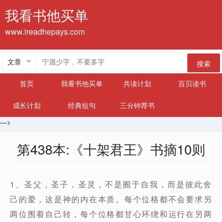
我看书他买单
www.ireadhepays.com
搜索
首页
我看书他买单
共读计划
百贝读书
成长计划
经典短句
三分钟荐书
—>
第438本:《十架君王》书摘10则
1、圣父，圣子，圣灵，不是囿于自我，而是彼此舍
己的爱，这是神的内在本质。每个位格都不会要求另
两位围着自己转，每个位格都甘心环绕和运行在另两