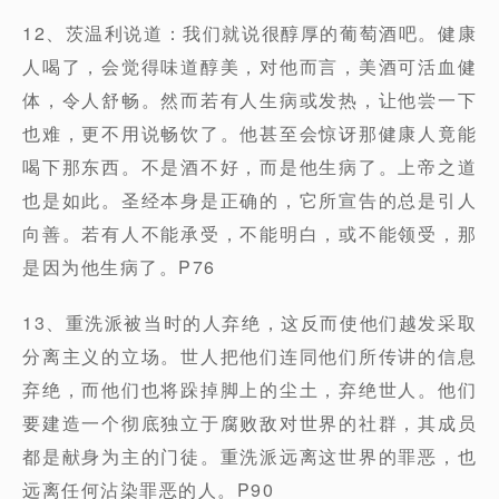
12、茨温利说道：我们就说很醇厚的葡萄酒吧。健康
人喝了，会觉得味道醇美，对他而言，美酒可活血健
体，令人舒畅。然而若有人生病或发热，让他尝一下
也难，更不用说畅饮了。他甚至会惊讶那健康人竟能
喝下那东西。不是酒不好，而是他生病了。上帝之道
也是如此。圣经本身是正确的，它所宣告的总是引人
向善。若有人不能承受，不能明白，或不能领受，那
是因为他生病了。P76
13、重洗派被当时的人弃绝，这反而使他们越发采取
分离主义的立场。世人把他们连同他们所传讲的信息
弃绝，而他们也将跺掉脚上的尘土，弃绝世人。他们
要建造一个彻底独立于腐败敌对世界的社群，其成员
都是献身为主的门徒。重洗派远离这世界的罪恶，也
远离任何沾染罪恶的人。P90