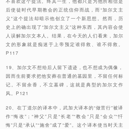
不喜欢这个提法。终其一生，他都只是为他所相信是
后使徒时代早期教会的正统信仰而战，而“加尔文主
义”这个提法却暗示他创立了一个新思想。然而，历
史上的确出现了“加尔文主义”这种东西，其内容会使
人误解加尔文本人。结果，在今天的人们看来，加尔
文的形象就是痴迷于上帝预定谁得救、谁不得救。
P117
19、加尔文不想给后人留下遗迹，也不想成为偶像，
因而生前要求把他安葬在普通的墓园里，不留任何标
记。不留余香，不立墓碑，这就是典型的加尔文作
风。P121
20、在丁道尔的译本中，武加大译本的“做苦行”被译
作“悔改”；“神父”只是“长老”“教会”只是“会众”“忏
悔”只是“承认”“施舍”成了“爱”。这个译本使当时天主