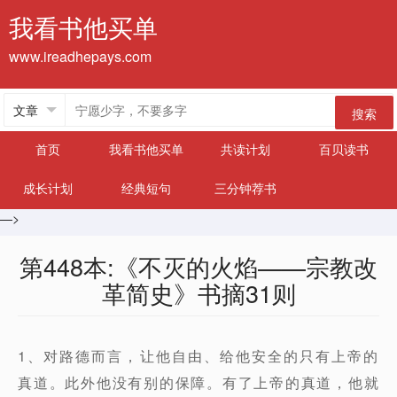
我看书他买单
www.ireadhepays.com
搜索
首页
我看书他买单
共读计划
百贝读书
成长计划
经典短句
三分钟荐书
—>
第448本:《不灭的火焰——宗教改
革简史》书摘31则
1、对路德而言，让他自由、给他安全的只有上帝的
真道。此外他没有别的保障。有了上帝的真道，他就