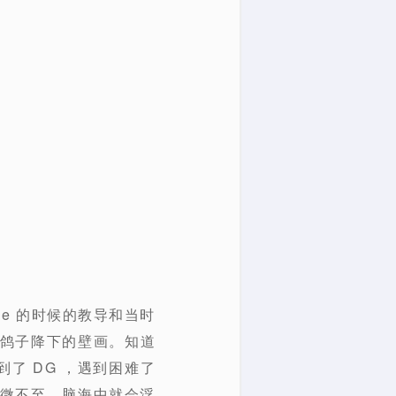
ue 的时候的教导和当时
g 像鸽子降下的壁画。知道
了 DG ，遇到困难了
无微不至，脑海中就会浮