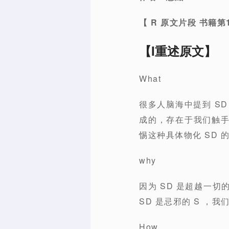
【
R
原文片段
书籍第
【I重述原文】
What
很多人脑海中提到 S
成的，存在于我们触
惕这种具体物化 SD 
why
因为 SD 是超越一
SD 是忌邪的 S ，
How