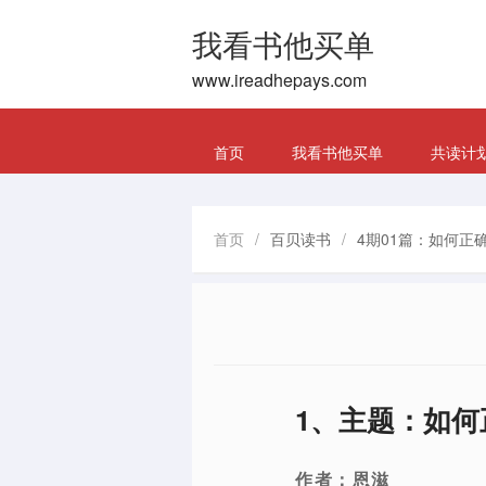
我看书他买单
www.ireadhepays.com
首页
我看书他买单
共读计
首页
/
百贝读书
/
4期01篇：如何正确
1、主题：如何
作者：恩滋