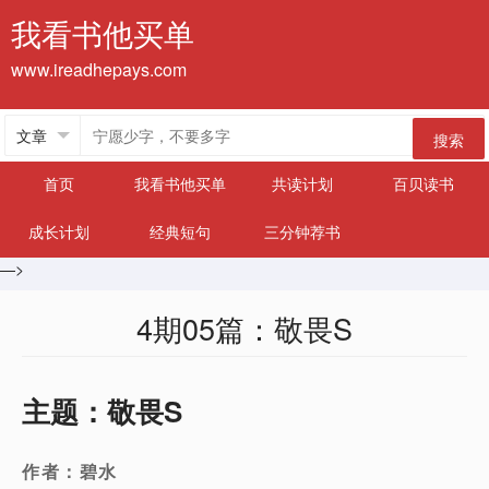
我看书他买单
www.ireadhepays.com
搜索
首页
我看书他买单
共读计划
百贝读书
成长计划
经典短句
三分钟荐书
—>
4期05篇：敬畏S
主题：敬畏S
作者：碧水