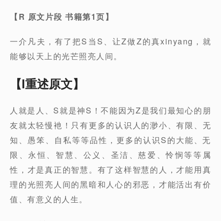
【
R
原文片段
书籍第
1
页】
一介凡夫，有了把S当S、让Z做Z的真xinyang，就
能够以天上的光芒照亮人间。
【I重述原文】
人就是人、S就是神S！不能因为Z是我们最知心的朋
友就太轻慢衪！只有更多的认识人的渺小、有限、无
知、愚笨、自私等等品性，更多的认识S的大能、无
限、永恒、智慧、公义、圣洁、慈爱、怜悯等等属
性，才是真正的智慧。有了这样智慧的人，才能用真
理的光照亮人间的黑暗和人心的邪恶，才能活出有价
值、有意义的人生。