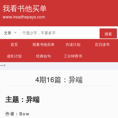
我看书他买单
www.ireadhepays.com
搜索
首页
我看书他买单
共读计划
百贝读书
成长计划
经典短句
三分钟荐书
—>
4期16篇：异端
主题：异端
作者：
Bow