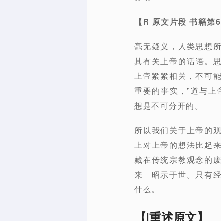
【
R
原文片段
书籍第
6
毫无疑义，人类思想
其有关上帝的话语。
上帝紧紧相关，不可能离开上
重要的事实，”道与上
想是不可分开的。
所以我们关于上帝的
上对上帝的想法比起
藏在传统宗教观念的
来，昭示于世。只有
什么。
【I重述原文】