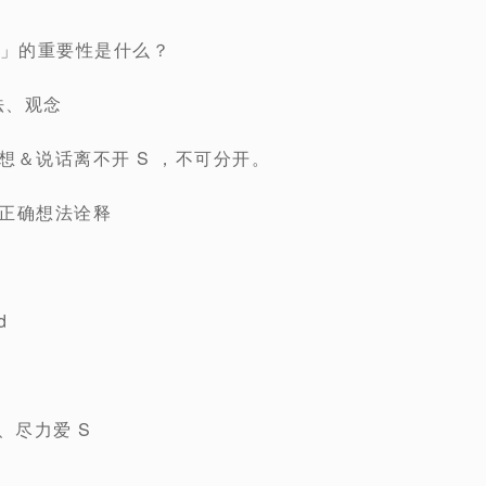
S ?」的重要性是什么？
法、观念
思想＆说话离不开 S ，不可分开。
有正确想法诠释
d
、尽力爱 S