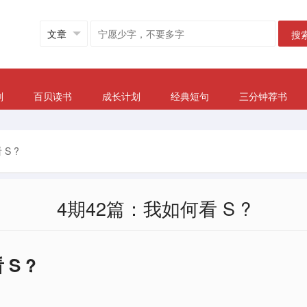
搜
划
百贝读书
成长计划
经典短句
三分钟荐书
S ?
4期42篇：我如何看 S ?
S ?