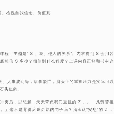
灵程、检视自我信念、价值观
程，主题是” S 、我、他人的关系”。内容提到 S 会用
底相信 S 多少？相信到什么程度？上课内容正好和书中这
庆、人事波动等，诸事繁忙，肩头上的重担压力是实际可
石头似的。
冲突后，思想起「天天背负我们重担的 Z 」、「凡劳苦
。」这不是背得滚瓜烂熟的句子吗？我承认”安息”的 Z 