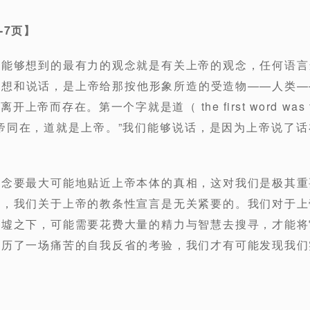
-7
页】
所能够想到的最有力的观念就是有关上帝的观念，任何语言
思想和说话，是上帝给那按他形象所造的受造物——人类—
帝而存在。第一个字就是道（ the first word was t
帝同在，道就是上帝。”我们能够说话，是因为上帝说了
观念要最大可能地贴近上帝本体的真相，这对我们是极其重
来，我们关于上帝的教条性宣言是无关紧要的。我们对于上
废墟之下，可能需要花费大量的精力与智慧去搜寻，才能将
经历了一场痛苦的自我反省的考验，我们才有可能发现我们