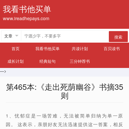
我看书他买单
www.ireadhepays.com
搜索
首页
我看书他买单
共读计划
百贝读书
成长计划
经典短句
三分钟荐书
—>
第465本:《走出死荫幽谷》书摘35
则
1、忧郁症是一场苦难，无法被简单归纳为单一原
因。 这表示，亲朋好友无法迅速提供这一答案，相反