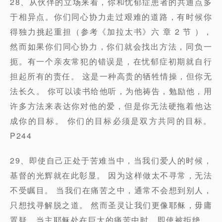
28、从伙伴的立场来看，你和忧郁症患者的共通点多
于相异点。你们同心协力走过艰难的道路，有时候你
得独力挑起重担（参考《加拉太书》六 章 2 节 ），
然而如果你们同心协力，你们就会找出方法，同负一
扼。有一个亲友常犯的错误是，在忧郁症初期就自行
担起所有的责任。 这是一种高贵的牺牲情操，但你无
法长久。 你可以读书给他听，为他祷告，勉励他，用
许多方法来表达你对他的爱，但是你无法硬拖着他达
成你的目标。 你们的目标必须是双方共同的目标。
P244
29、即使自己正处于苦难当中，当我们爱人的时候，
基督的光辉就在此彰显。 因为这样做太不寻常，无法
不受瞩目。 当我们在痛苦之中，通常不会想到别人，
只想找寻解脱之道。 然而圣灵让我们更像耶稣，毋庸
置疑，当主耶稣处在巨大的痛苦中时，即使被拒绝 ，