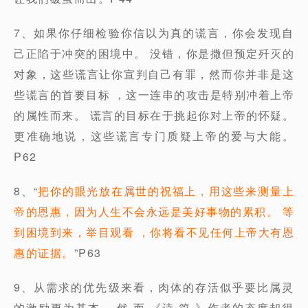
7、如果你仔细检验你信以为真的谎言，你会发现自
己正陷于冲突的困境中。 没错，你是撒但预定歼灭的
对象，这些谎言让你宣判自己有罪，然而你并非是这
些谎言的首要目标 ，这一连串的攻击是特别冲着上帝
的属性而来。 谎言的目标在于挑起你对上帝的怀疑。
更准确地说，这些谎言专门质疑上帝的爱与大能。
P62
8、“
把你的眼光放在属世的祝福上，用这些来测量上
帝的恩惠，因为人生不会永远是美好事物的累积。 等
到困境到来，举目观看 ，你将看不见任何上帝大有恩
惠的证据。
”P63
9、从需求的优先级来看，肉体的存活似乎要比属灵
的激励更为基本。 然 而 《诗 篇 》作者的态度却很