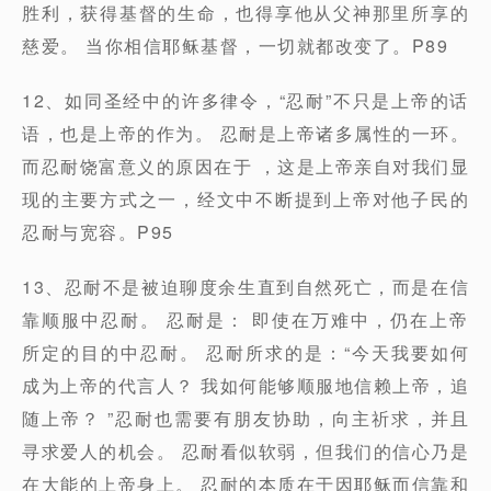
胜利，获得基督的生命，也得享他从父神那里所享的
慈爱。 当你相信耶稣基督，一切就都改变了。P89
12、如同圣经中的许多律令，“忍耐”不只是上帝的话
语，也是上帝的作为。 忍耐是上帝诸多属性的一环。
而忍耐饶富意义的原因在于 ，这是上帝亲自对我们显
现的主要方式之一，经文中不断提到上帝对他子民的
忍耐与宽容。P95
13、忍耐不是被迫聊度余生直到自然死亡，而是在信
靠顺服中忍耐。 忍耐是： 即使在万难中，仍在上帝
所定的目的中忍耐。 忍耐所求的是：“今天我要如何
成为上帝的代言人？ 我如何能够顺服地信赖上帝，追
随上帝？ ”忍耐也需要有朋友协助，向主祈求，并且
寻求爱人的机会。 忍耐看似软弱，但我们的信心乃是
在大能的上帝身上。 忍耐的本质在于因耶稣而信靠和