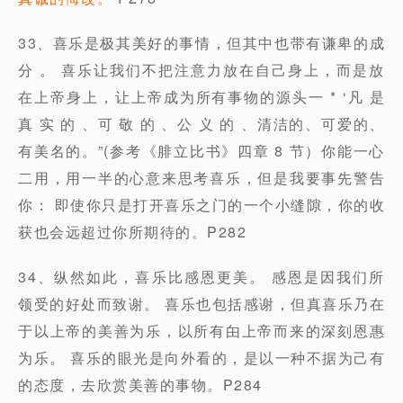
33、喜乐是极其美好的事情，但其中也带有谦卑的成
分 。 喜乐让我们不把注意力放在自己身上，而是放
在上帝身上，让上帝成为所有事物的源头一 * ‘凡 是
真 实 的 、可 敬 的 、公 义 的 、清洁的、可爱的、
有美名的。”(参考《腓立比书》四章 8 节）你能一心
二用，用一半的心意来思考喜乐，但是我要事先警告
你： 即使你只是打开喜乐之门的一个小缝隙，你的收
获也会远超过你所期待的。P282
34、纵然如此，喜乐比感恩更美。 感恩是因我们所
领受的好处而致谢。 喜乐也包括感谢，但真喜乐乃在
于以上帝的美善为乐，以所有甶上帝而来的深刻恩惠
为乐。 喜乐的眼光是向外看的，是以一种不据为己有
的态度，去欣赏美善的事物。P284