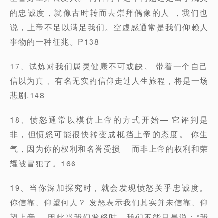
的忠诚度，就像古时转而去崇拜偶像的人 ，我们也
说，上帝不足以满足我们。空虚感通常是我们仰赖人
事物的一种征兆。P138
17、试炼对我们属灵健康不可或缺。 带着一个自己
信以为真 、有名无实的信仰走过人生旅程，将是一场
悲剧.148
18、愤怒通常以模仿上帝的方式开始— 它评判是
非，但愤怒可能很快转变成柢挡上帝的态度。 你生
气，因为你的权利和名誉受损 ，而非上帝的权利和荣
耀被冒犯了。166
19、当你深加探究时，就会发现愤怒关乎忠诚度。
你信靠、仰望何人？ 发怒表示我们其实并未信靠、仰
望上帝。 因此当我们发怒时，我们不能只是说：“我