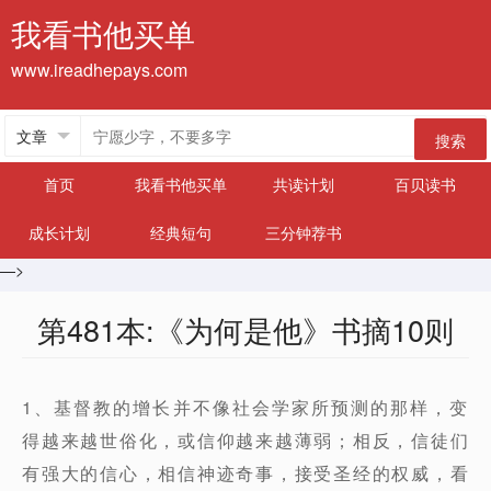
我看书他买单
www.ireadhepays.com
搜索
首页
我看书他买单
共读计划
百贝读书
成长计划
经典短句
三分钟荐书
—>
第481本:《为何是他》书摘10则
1、基督教的增长并不像社会学家所预测的那样，变
得越来越世俗化，或信仰越来越薄弱；相反，信徒们
有强大的信心，相信神迹奇事，接受圣经的权威，看