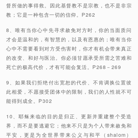
督所做的事得救。因此基督教不是宗教，也不是非宗
教；它是一种包含一切的信仰。P262
8、唯有当你心中先寻求赦免对方时，你的当面质问
才会是温和的，有智慧的，以及有恩惠的；唯有当你
心中不需要看到对方受伤害时，你才有机会带来真正
的改变、和好与医治。你必须甘愿承受所需之苦难和
死亡的极高代价，才有可能会复活。P268－269
9、如果我们拒绝付出宽恕的代价、不肯调换位置彼
此相爱，不愿接受团体中的限制，我们的人性就不可
能得到成全。P302
10、耶稣来临的目的是归正、更新并重建整个受造
界，而不是要逃避它；他来不只是为个人带来赦免和
平安，更是为全世界带来公义与和平（shalom）