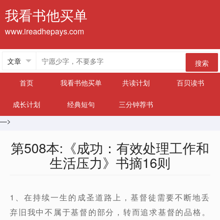
我看书他买单
www.ireadhepays.com
搜索
首页
我看书他买单
共读计划
百贝读书
成长计划
经典短句
三分钟荐书
—>
第508本:《成功：有效处理工作和
生活压力》书摘16则
1、在持续一生的成圣道路上，基督徒需要不断地丢
弃旧我中不属于基督的部分，转而追求基督的品格。