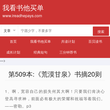
我看书他买单
www.ireadhepays.com
搜索
首页
我看书他买单
共读计划
百贝读书
成长计划
经典短句
三分钟荐书
—>
第509本:《荒漠甘泉》书摘20则
1、啊，宽容自己的损失何其大啊！只要我们肯决心
登高寻求神，前面必有极大的荣耀和祝福等着我们。
——密勒。p3