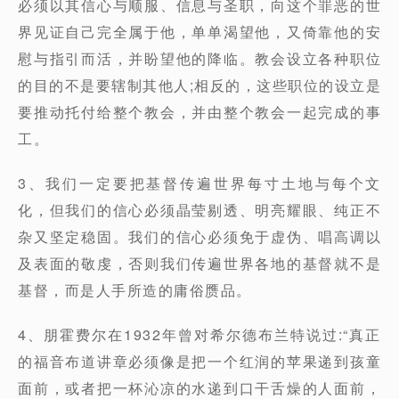
必须以其信心与顺服、信息与圣职，向这个罪恶的世
界见证自己完全属于他，单单渴望他，又倚靠他的安
慰与指引而活，并盼望他的降临。教会设立各种职位
的目的不是要辖制其他人;相反的，这些职位的设立是
要推动托付给整个教会，并由整个教会一起完成的事
工。
3、我们一定要把基督传遍世界每寸土地与每个文
化，但我们的信心必须晶莹剔透、明亮耀眼、纯正不
杂又坚定稳固。我们的信心必须免于虚伪、唱高调以
及表面的敬虔，否则我们传遍世界各地的基督就不是
基督，而是人手所造的庸俗赝品。
4、朋霍费尔在1932年曾对希尔德布兰特说过:“真正
的福音布道讲章必须像是把一个红润的苹果递到孩童
面前，或者把一杯沁凉的水递到口干舌燥的人面前，