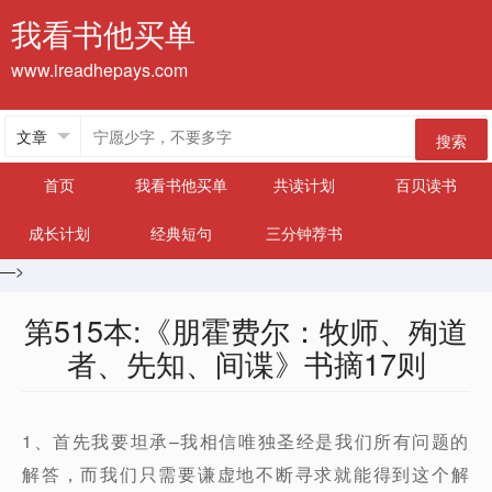
我看书他买单
www.ireadhepays.com
搜索
首页
我看书他买单
共读计划
百贝读书
成长计划
经典短句
三分钟荐书
—>
第515本:《朋霍费尔：牧师、殉道
者、先知、间谍》书摘17则
1、首先我要坦承–我相信唯独圣经是我们所有问题的
解答，而我们只需要谦虚地不断寻求就能得到这个解