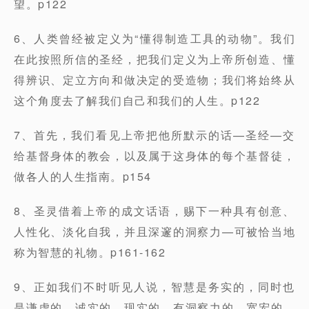
望。p122
6、人类曾经被定义为“懂得制造工具的动物”。我们
在此按照所信的圣经，把我们定义为上帝所创造、懂
得辨识、定立方向和做决定的受造物；我们将始终从
这个角度去了解我们自己和我们的人生。p122
7、首先，我们看见上帝把他所默示的话—圣经—交
给基督身体的教会，以及属于这身体的每个基督徒，
做各人的人生指南。p154
8、圣灵借着上帝的成文话语，赐下一种具有创意、
人性化、淡化自我，并且深邃的洞察力—可被恰当地
称为智慧的礼物。p161-162
9、正如我们不时听见人说，智慧是务实的，同时也
是谦虚的、诚实的、现实的、有洞察力的、宽宏的、