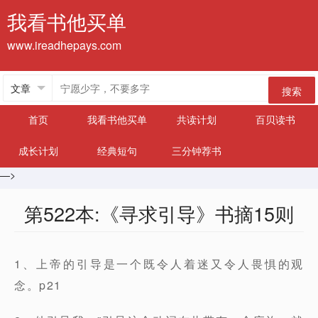
我看书他买单
www.ireadhepays.com
搜索
首页
我看书他买单
共读计划
百贝读书
成长计划
经典短句
三分钟荐书
—>
第522本:《寻求引导》书摘15则
1、上帝的引导是一个既令人着迷又令人畏惧的观
念。p21