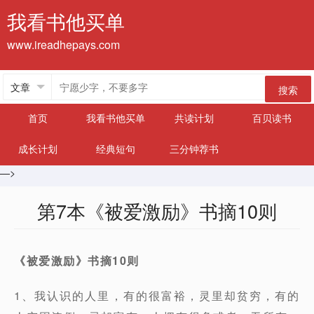
我看书他买单
www.ireadhepays.com
搜索
首页
我看书他买单
共读计划
百贝读书
成长计划
经典短句
三分钟荐书
—>
第7本《被爱激励》书摘10则
《被爱激励》书摘10则
1、我认识的人里，有的很富裕，灵里却贫穷，有的