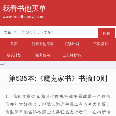
我看书他买单
www.ireadhepays.com
搜索
首页
我看书他买单
共读计划
百贝读书
成长计划
经典短句
三分钟荐书
—>
第535本:《魔鬼家书》书摘10则
1、我知道撕铠鬼和其他魔鬼把战争看成是一个攻击
信仰的大好机会，但我认为这种观点有点夸大其辞。
仇敌简单地告诉祂那些人类狂热支持者们，在祂所谓