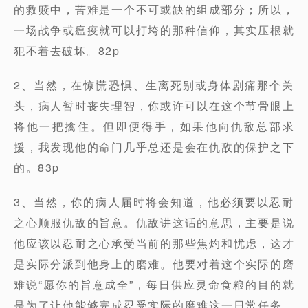
的救赎中，苦难是一个不可或缺的组成部分；所以，
一场战争或瘟疫就可以打垮的那种信仰，其实压根就
犯不着去破坏。82p
2、当然，在惊慌恐惧、生离死别或身体剧痛那个关
头，病人暂时丧失理智，你或许可以在这个节骨眼上
将他一把擒住。但即便得手，如果他向仇敌总部求
援，我发现他的命门几乎总还是会在仇敌的保护之下
的。83p
3、当然，你的病人届时将会知道，他必须要以忍耐
之心顺服仇敌的旨意。仇敌讲这话的意思，主要是说
他应该以忍耐之心承受当前的那些焦灼和忧虑，这才
是实际分派到他身上的磨难。他要对着这个实际的磨
难说“愿你的旨意成全”，每日供应灵命食粮的目的就
是为了让他能够完成忍受实际的磨难这一日常任务。