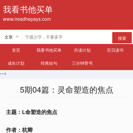
我看书他买单
www.ireadhepays.com
搜索
首页
我看书他买单
共读计划
百贝读书
成长计划
经典短句
三分钟荐书
—>
5期04篇：灵命塑造的焦点
主题：L命塑造的焦点
作者：杭卿