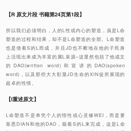
【R 原文片段 书籍第24页第1段】
所以我们必须明白，人的L性或内心的塑造，虽是L命
塑造的过程和结果，却不是L命塑造的全部。L命塑造
也是借着S的L而成，并且JD也不断地在他的子民身
上活现出来成为丰富的属L泉源–这显然包括了他成文
的DAO(written word)和宣讲的DAO(spoken
word)，以及那些大大彰显JD生命的XIN徒所展现的
超卓的性情。
【I重述原文】
L命塑造不是单凭个人的悟性或心灵修WEI，而是要
靠恩DIAN和他的DAO，藉着S的L来完成，这是L命