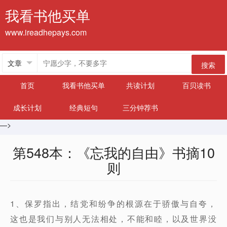
我看书他买单
www.ireadhepays.com
搜索
首页
我看书他买单
共读计划
百贝读书
成长计划
经典短句
三分钟荐书
—>
第548本：《忘我的自由》书摘10
则
1、保罗指出，结党和纷争的根源在于骄傲与自夸，
这也是我们与别人无法相处，不能和睦，以及世界没